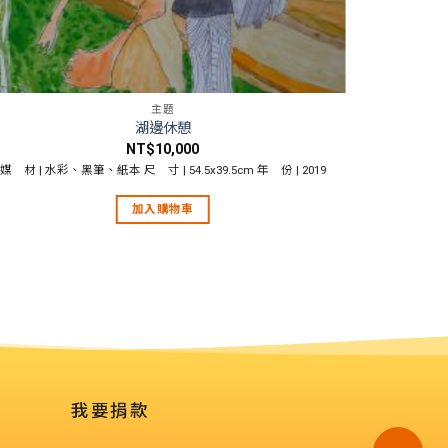
主題
湖邊休憩
NT$
10,000
媒 材 | 水彩、黑筆、紙本 尺 寸 | 54.5x39.5cm 年 份 | 2019
媒 材 | 
加入購物車
我要捐款