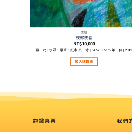
主題
夜歸使者
NT$
10,000
份 | 2020
媒 材 | 水彩、蠟筆、紙本 尺 寸 | 54.5x39.5cm 年 份 | 201
加入購物車
認識喜樂
我們