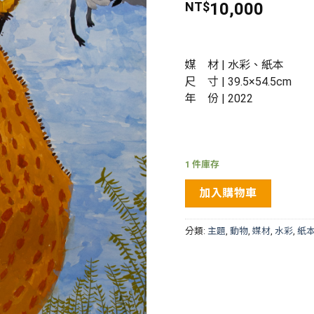
NT$
10,000
媒 材 | 水彩、紙本
尺 寸 | 39.5×54.5cm
年 份 | 2022
1 件庫存
加入購物車
分類:
主題
,
動物
,
媒材
,
水彩
,
紙