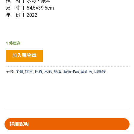
媒 材 | 水彩、紙本
尺 寸 | 54.5×39.5cm
年 份 | 2022
1 件庫存
加入購物車
分類:
主題
,
媒材
,
昆蟲
,
水彩
,
紙本
,
藝術作品
,
藝術家
,
邱鈺婷
詳細說明