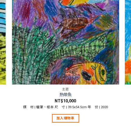
主題
熱帶魚
NT$
10,000
媒 材 | 蠟筆、紙本 尺 寸 | 39.5x54.5cm 年 份 | 2020
加入購物車