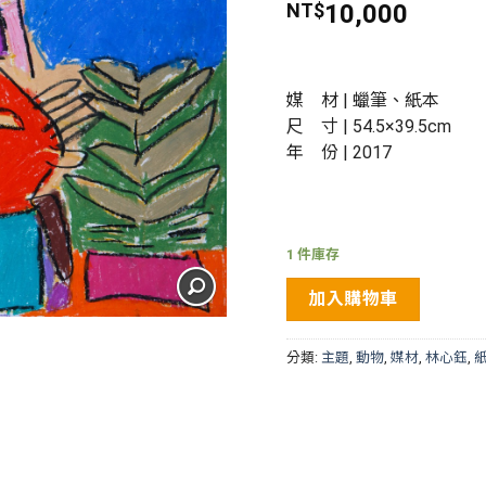
NT$
10,000
媒 材 | 蠟筆、紙本
尺 寸 | 54.5×39.5cm
年 份 | 2017
1 件庫存
加入購物車
分類:
主題
,
動物
,
媒材
,
林心鈺
,