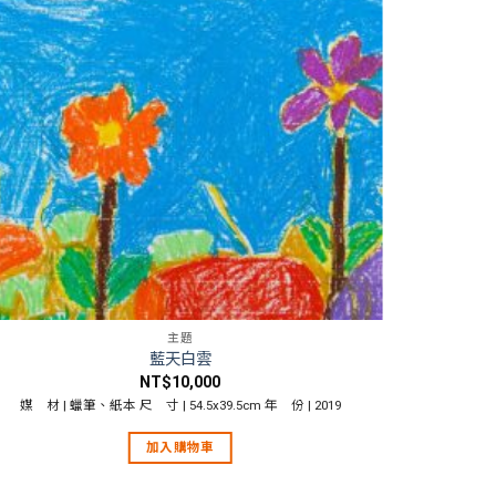
主題
藍天白雲
NT$
10,000
媒 材 | 蠟筆、紙本 尺 寸 | 54.5x39.5cm 年 份 | 2019
媒 材 | 
加入購物車