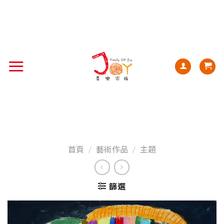
首頁
/
藝術作品
/
主題
篩選