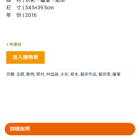
媒 材 | 水彩、蠟筆、紙本
尺 寸 | 54.5×39.5cm
年 份 | 2016
1 件庫存
加入購物車
分類:
主題
,
動物
,
媒材
,
林佳諭
,
水彩
,
紙本
,
藝術作品
,
藝術家
,
蠟筆
詳細說明