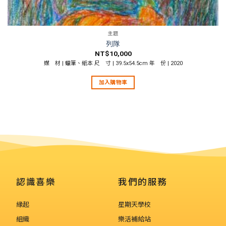
主題
列隊
NT$
10,000
媒 材 | 蠟筆、紙本 尺 寸 | 39.5x54.5cm 年 份 | 2020
加入購物車
認識喜樂
我們的服務
緣起
星期天學校
組織
樂活補給站