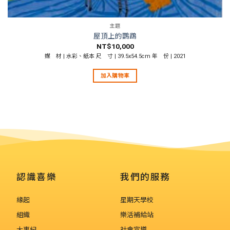
主題
屋頂上的鸚鵡
NT$
10,000
媒 材 | 水彩、紙本 尺 寸 | 39.5x54.5cm 年 份 | 2021
加入購物車
認識喜樂
我們的服務
緣起
星期天學校
組織
樂活補給站
大事紀
社會宣導