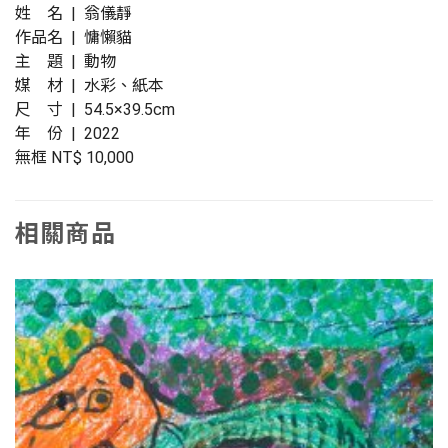
姓 名 |
翁儀靜
作品名 | 慵懶貓
主 題 | 動物
媒 材 | 水彩、紙本
尺 寸 | 54.5×39.5cm
年 份 | 2022
無框 NT$ 10,000
相關商品