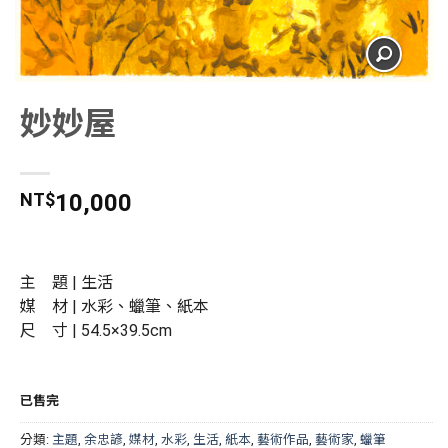
妙妙屋
NT$
10,000
主 題 | 生活
媒 材 | 水彩、蠟筆、紙本
尺 寸 | 54.5×39.5cm
已售完
分類:
主題
,
余忠諺
,
媒材
,
水彩
,
生活
,
紙本
,
藝術作品
,
藝術家
,
蠟筆