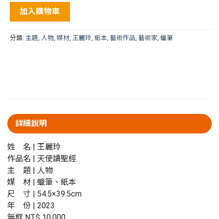
加入購物車
分類:
主題
,
人物
,
媒材
,
王麗玲
,
紙本
,
藝術作品
,
藝術家
,
蠟筆
詳細說明
姓 名 | 王麗玲
作品名 | 天使讀聖經
主 題 | 人物
媒 材 | 蠟筆、紙本
尺 寸 | 54.5×39.5cm
年 份 | 2023
無框 NT$ 10,000