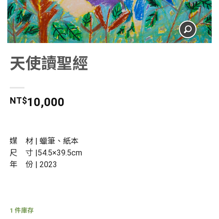
天使讀聖經
NT$
10,000
媒 材 | 蠟筆、紙本
尺 寸 |54.5×39.5cm
年 份 | 2023
1 件庫存