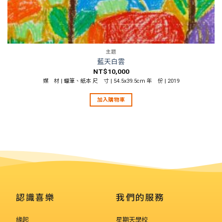
主題
藍天白雲
NT$
10,000
媒 材 | 蠟筆、紙本 尺 寸 | 54.5x39.5cm 年 份 | 2019
加入購物車
認識喜樂
我們的服務
緣起
星期天學校