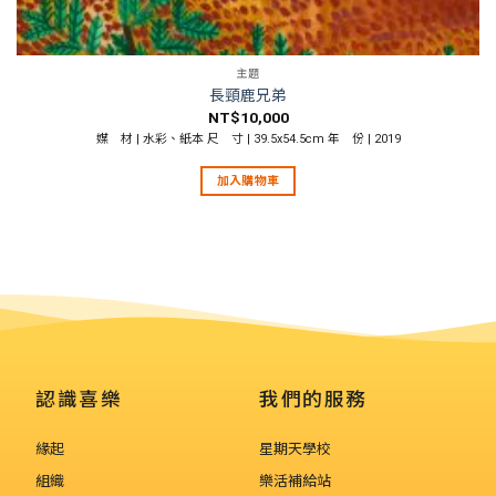
主題
長頸鹿兄弟
NT$
10,000
媒 材 | 水彩、紙本 尺 寸 | 39.5x54.5cm 年 份 | 2019
加入購物車
認識喜樂
我們的服務
緣起
星期天學校
組織
樂活補給站