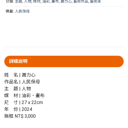
分類:
主題
,
人物
,
媒材
,
油彩
,
畫布
,
蕭力心
,
藝術作品
,
藝術家
標籤:
人民保母
詳細說明
姓 名 | 蕭力心
作品名 |
人民保母
主 題 | 人物
媒 材 | 油彩、畫布
尺 寸 | 27 x 22cm
年 份 | 2024
無框 NT$ 3,000