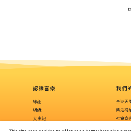
媒
認識喜樂
我們
緣起
星期天
組織
樂活補
大事紀
社會宣
喜樂小