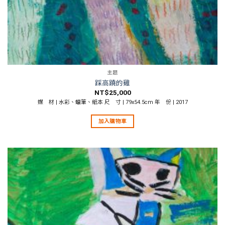
主題
踩高蹺的雞
NT$
25,000
媒 材 | 水彩、蠟筆、紙本 尺 寸 | 79x54.5cm 年 份 | 2017
加入購物車