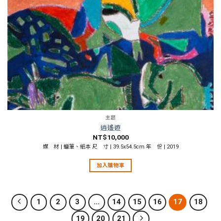
主題
逍遙遊
NT$
10,000
媒 材 | 蠟筆、紙本 尺 寸 | 39.5x54.5cm 年 份 | 2019
加入購物車
1
2
3
...
14
15
16
17
18
19
20
21