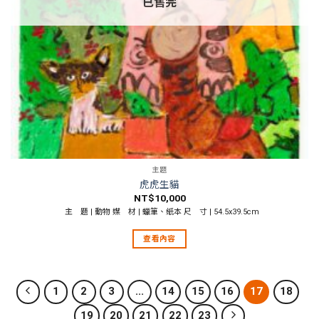
已售完
主題
虎虎生貓
NT$
10,000
主 題 |
動物
媒 材 | 蠟筆、紙本 尺 寸 | 54.5x39.5cm
查看內容
1
2
3
...
14
15
16
17
18
19
20
21
22
23