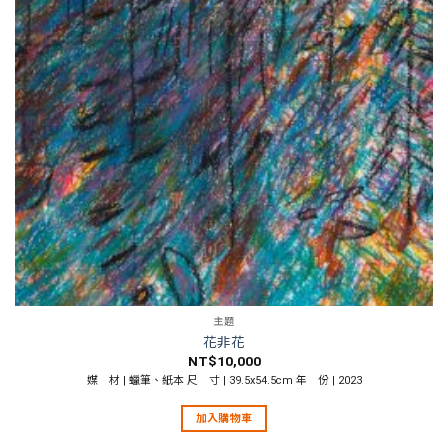
主題
花非花
NT$
10,000
媒 材 | 蠟筆、紙本 尺 寸 | 39.5x54.5cm 年 份 | 2023
加入購物車