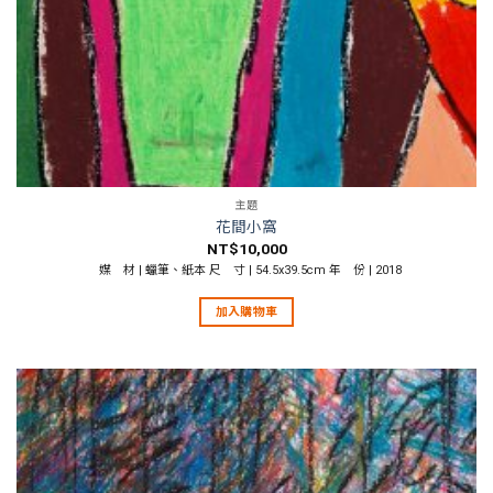
主題
花間小窩
NT$
10,000
媒 材 | 蠟筆、紙本 尺 寸 | 54.5x39.5cm 年 份 | 2018
加入購物車