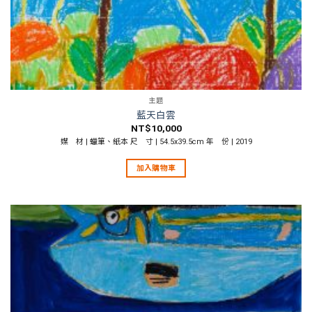
主題
藍天白雲
NT$
10,000
媒 材 | 蠟筆、紙本 尺 寸 | 54.5x39.5cm 年 份 | 2019
加入購物車